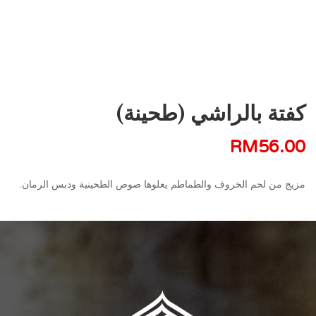
كفتة بالراشي (طحينة)
RM
56.00
مزيج من لحم الخروف والطماطم يعلوها صوص الطحينية ودبس الرمان.