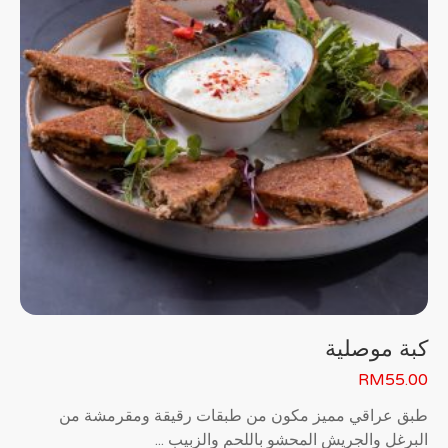
كبة موصلية
RM
55.00
طبق عراقي مميز مكون من طبقات رقيقة ومقرمشة من
البرغل والجريش المحشو باللحم والزبيب ...