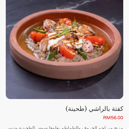
كفتة بالراشي (طحينة)
RM
56.00
مزيج من لحم الخروف والطماطم يعلوها صوص الطحينية ودبس