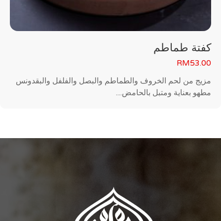
كفتة طماطم
RM
53.00
مزيج من لحم الخروف والطماطم والبصل والفلفل والبقدونس
مطهو بعناية ومتبل بالحامض....