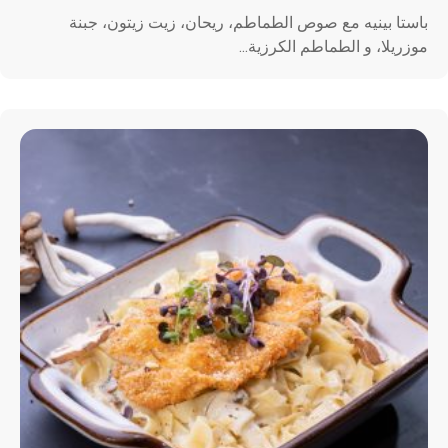
باستا بينيه مع صوص الطماطم، ريحان، زيت زيتون، جبنة
موزريلا، و الطماطم الكرزية...