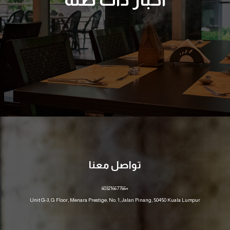
تواصل معنا
+60321667766
Unit G-3, G Floor, Menara Prestige, No. 1, Jalan Pinang, 50450 Kuala Lumpur