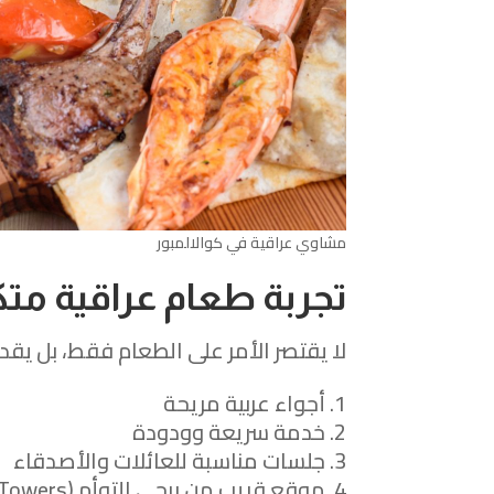
مشاوي عراقية في كوالالمبور
تجربة طعام عراقية متك
لا يقتصر الأمر على الطعام فقط، بل ي
أجواء عربية مريحة
خدمة سريعة وودودة
جلسات مناسبة للعائلات والأصدقاء
موقع قريب من برجي التوأم (Petronas Towers)