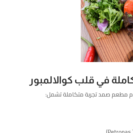
املة في قلب كوالالمبور
قدم مطعم صمد تجربة متكاملة تشمل: