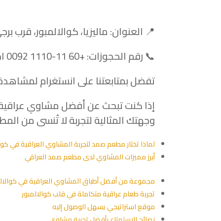
📍 العنوان: ماليزيا، كوالالمبور، قرب برجي التوأم، مب
📞 رقم الحجوزات: +60 11-1110 0092 احجز مباشرة عبر الضغط على كلمة
تفضل بمتابعتنا على انستغرام لمشاه
إذا كنت تبحث عن أفضل مشاوي عراقية ف
وجهتك المثالية لتجربة لا تُنسى من المط
لماذا تختار مطعم صمد لتجربة المشاوي العراقية في كوا
أبرز مميزات المشاوي لدى مطعم صمد العراقي
مجموعة من أفضل أطباق المشاوي العراقية في كوالالم
تجربة طعام عراقية متكاملة في قلب كوالالمبور
موقع استراتيجي يسهل الوصول إليه
نصائح للاستمتاع بأفضل تجربة مشاوي