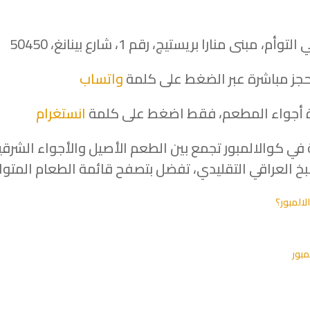
نى منارا بريستيج، رقم 1، شارع بينانغ، 50450
واتساب
دة أجواء المطعم، فقط اضغط على كلمة
انستغرام
ي كوالالمبور تجمع بين الطعم الأصيل والأجواء الشر
بخ العراقي التقليدي، تفضل بتصفح قائمة الطعام المتوافرة
لالمبور؟
بور