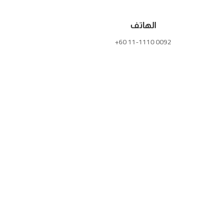
الهاتف
+60 11-1110 0092