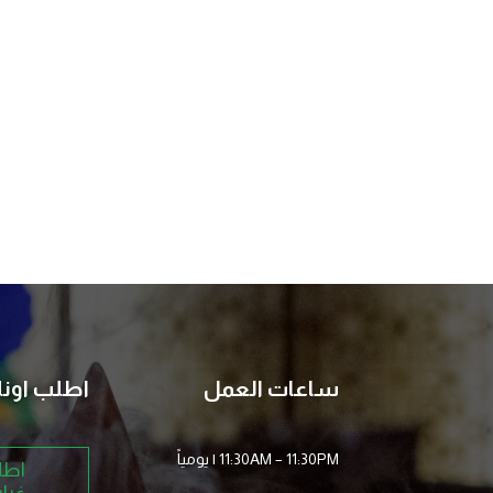
ساعات العمل
اطلب اونل
11:30AM – 11:30PM
| يومياً
اطل