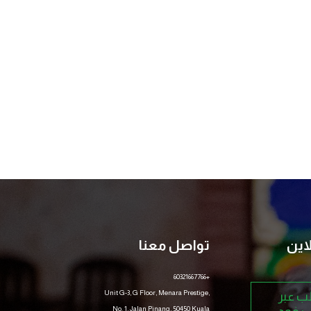
اين
تواصل معنا
+60321667766
Unit G-3, G Floor, Menara Prestige,
ب عبر
No. 1, Jalan Pinang, 50450 Kuala